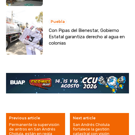
Puebla
Con Pipas del Bienestar, Gobierno
Estatal garantiza derecho al agua en
colonias
Previous article
Next article
Permanente la supervisión
San Andrés Cholula
de antros en San Andrés
fortalece la gestión
Cholula, están en regla
catastral con visión