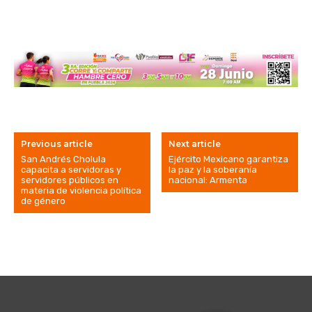
Previous article
Next article
San Andrés Cholula
Ejército Mexicano garantiza
capacita a servidoras y
la paz y la soberanía
servidores públicos en
nacional: Armenta
materia de violencia política
de género