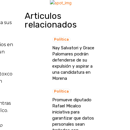
Articulos
a
relacionados
 a sus
Política
ios en
Nay Salvatori y Grace
un
Palomares podrán
defenderse de su
expulsión y aspirar a
una candidatura en
otoxco
Morena
n
Política
Promueve diputado
ntras
Rafael Micalco
lco.
iniciativa para
garantizar que datos
personales sean
no