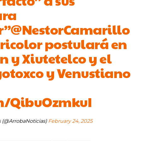
facto” a sus
ara
r”
@NestorCamarillo
tricolor postulará en
y Xiutetelco y el
yotoxco y Venustiano
om/QibuOzmkuI
s (@ArrobaNoticias)
February 24, 2025