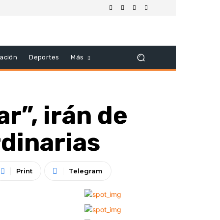
ación
Deportes
Más
r”, irán de
rdinarias
Print
Telegram