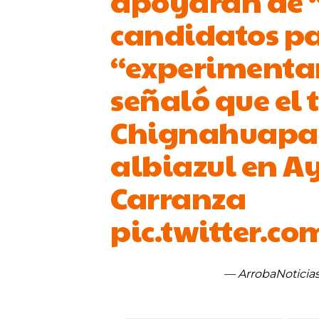
apoyarán de “
candidatos p
“experimenta
señaló que el 
Chignahuapan 
albiazul en A
Carranza
pic.twitter.c
— ArrobaNoticia