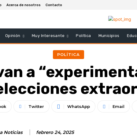
io
Acerca de nosotros
Contacto
Opinión
Muy Interesante
Política
Municipios
Educ
POLÍTICA
van a “experimenta
elecciones extrao
ook
Twitter
WhatsApp
Email
a Noticias
febrero 24, 2025