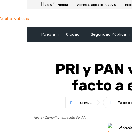
C
24.5
Puebla
viernes, agosto 7, 2026
Inic
Puebla
Ciudad
Seguridad Pública
PRI y PAN 
facto a 
Faceb
SHARE
Néstor Camarillo, dirigente del PRI
Arrob