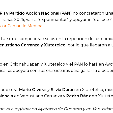
PRI) y Partido Acción Nacional (PAN)
no concretaron un
dinarias 2025, van a “experimentar” y apoyarán “de facto”
tor Camarillo Medina.
l fue que competieran solos en la reposición de los comic
nustiano Carranza y Xiutetelco,
por lo que llegaron a 
o en Chignahuapan y Xiutetelco y el PAN lo hará en Ay
ica los apoyará con sus estructuras para ganar la elecció
ado será,
Mario Olvera
, y
Silvia Durán
en Xiutetelco, mie
lencia
en Venustiano Carranza y
Pedro Báez
en Xiutete
RI no va a registrar en Ayotoxco de Guerrero y en Venustia