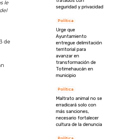
tratados con
s le
seguridad y privacidad
del
Política
Urge que
Ayuntamiento
23 de
entregue delimitación
territorial para
avanzar en
transformación de
án
Totimehaucán en
municipio
Política
Maltrato animal no se
erradicará solo con
más sanciones,
necesario fortalecer
cultura de la denuncia
Política