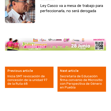
Ley Casco va a mesa de trabajo para
perfeccionarla, no será derogada
Previous article
Next article
Inicia SMT revocación de
Secretaría de Educación
concesión de la unidad 97
firma convenio de Micrositio
de la Ruta 68
con Perspectiva de Género
en Puebla