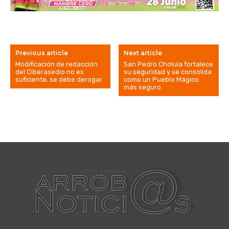
Previous article
Next article
Modificación de redacción
San Pedro Cholula fortalece
del Ciberasedio no es
su seguridad y se consolida
suficiente, se debe derogar
como un Pueblo Mágico
más seguro