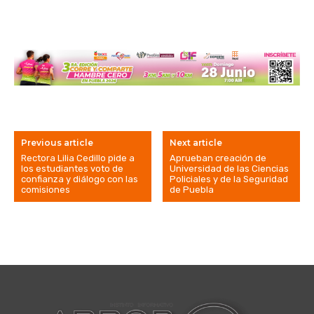
Previous article
Next article
Rectora Lilia Cedillo pide a
Aprueban creación de
los estudiantes voto de
Universidad de las Ciencias
confianza y diálogo con las
Policiales y de la Seguridad
comisiones
de Puebla