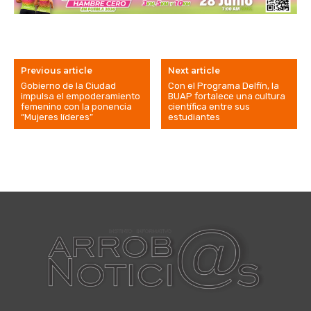
Previous article
Next article
Gobierno de la Ciudad
Con el Programa Delfín, la
impulsa el empoderamiento
BUAP fortalece una cultura
femenino con la ponencia
científica entre sus
“Mujeres líderes”
estudiantes