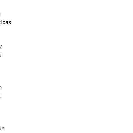
s
ticas
a
al
o
i
de