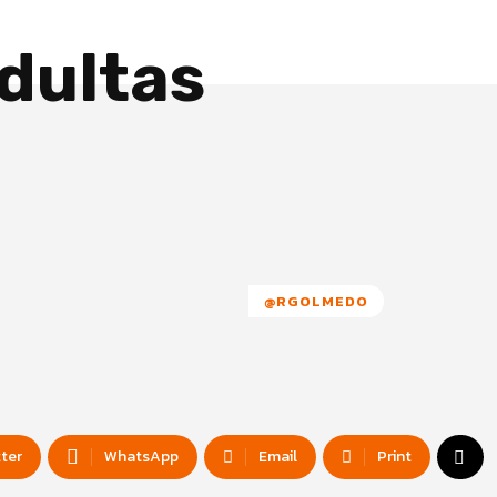
dultas
@RGOLMEDO
tter
WhatsApp
Email
Print