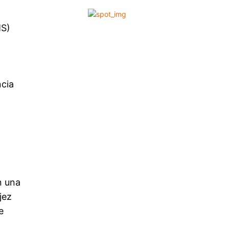
MS)
ncia
n una
jez
e