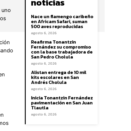
noticias
e uno
Nace un flamengo caribeño
tos
en Africam Safari, suman
500 aves reproducidas
agosto 6, 2026
Reafirma Tonantzin
ción
Fernández su compromiso
sando
con la base trabajadora de
San Pedro Cholula
)
agosto 6, 2026
Alistan entrega de 10 mil
en
kits escolares en San
Andrés Cholula
agosto 6, 2026
Inicia Tonantzin Fernández
pavimentación en San Juan
Tlautla
en
agosto 6, 2026
emos