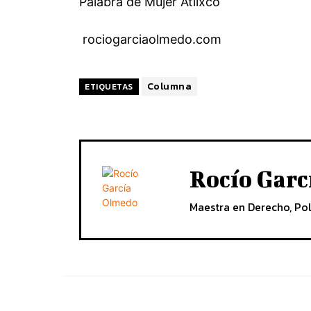
Palabra de Mujer Atlixco
rociogarciaolmedo.com
Columna
ETIQUETAS
Rocío Gar
Maestra en Derecho, Pol