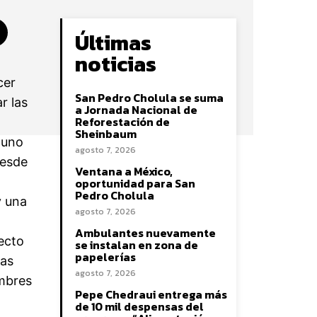
Últimas
noticias
cer
San Pedro Cholula se suma
r las
a Jornada Nacional de
Reforestación de
Sheinbaum
 uno
agosto 7, 2026
desde
Ventana a México,
oportunidad para San
Pedro Cholula
y una
agosto 7, 2026
Ambulantes nuevamente
ecto
se instalan en zona de
papelerías
las
agosto 7, 2026
ombres
Pepe Chedraui entrega más
de 10 mil despensas del