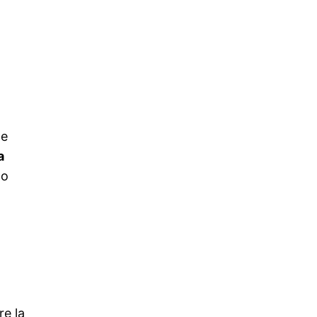
.
de
a
lo
re la