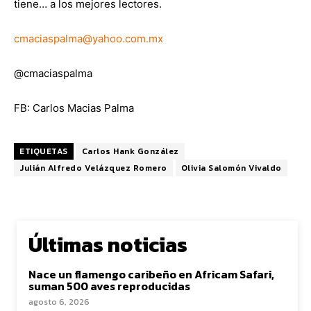
tiene… a los mejores lectores.
cmaciaspalma@yahoo.com.mx
@cmaciaspalma
FB: Carlos Macias Palma
ETIQUETAS
Carlos Hank González
Julián Alfredo Velázquez Romero
Olivia Salomón Vivaldo
Últimas noticias
Nace un flamengo caribeño en Africam Safari,
suman 500 aves reproducidas
agosto 6, 2026