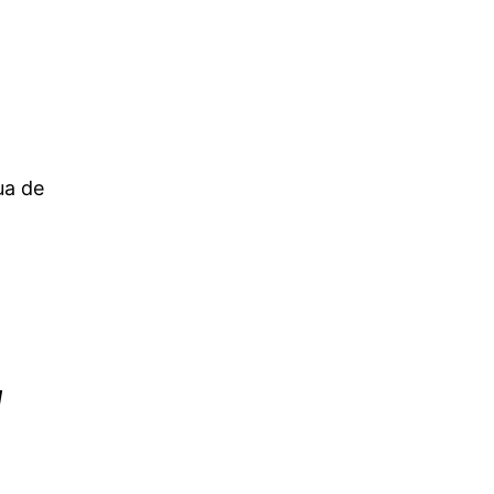
ua de
l