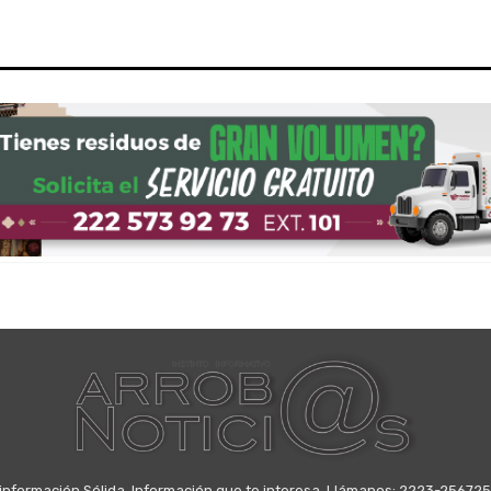
información Sólida, Información que te interesa. Llámanos: 2223-25672