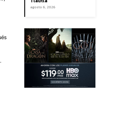
Tlautla
agosto 6, 2026
ués
.