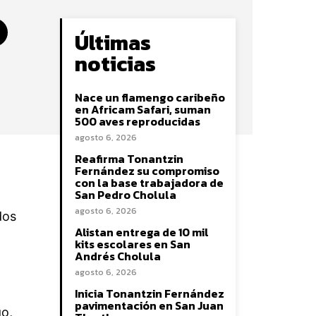
Últimas
noticias
Nace un flamengo caribeño
en Africam Safari, suman
500 aves reproducidas
agosto 6, 2026
Reafirma Tonantzin
Fernández su compromiso
con la base trabajadora de
San Pedro Cholula
agosto 6, 2026
dos
Alistan entrega de 10 mil
kits escolares en San
Andrés Cholula
agosto 6, 2026
Inicia Tonantzin Fernández
pavimentación en San Juan
go,