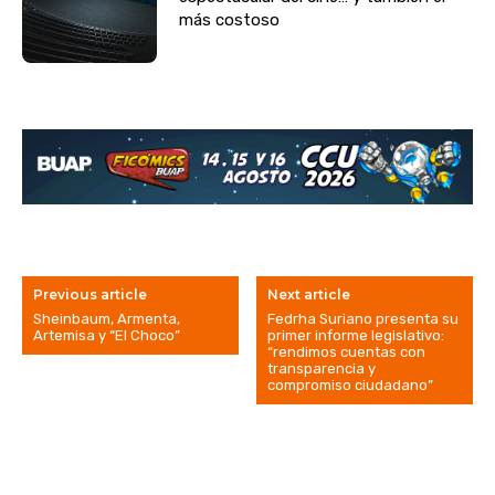
más costoso
Previous article
Next article
Sheinbaum, Armenta,
Fedrha Suriano presenta su
Artemisa y “El Choco”
primer informe legislativo:
“rendimos cuentas con
transparencia y
compromiso ciudadano”