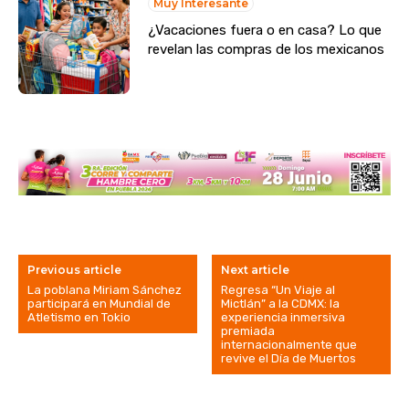
Muy Interesante
¿Vacaciones fuera o en casa? Lo que
revelan las compras de los mexicanos
Previous article
Next article
La poblana Miriam Sánchez
Regresa “Un Viaje al
participará en Mundial de
Mictlán” a la CDMX: la
Atletismo en Tokio
experiencia inmersiva
premiada
internacionalmente que
revive el Día de Muertos