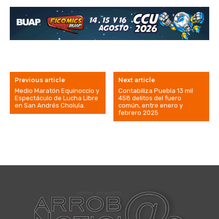
Previous article
Next article
Medio Maratón Equinoccio y
Contabiliza Puebla 13 mil
Espectáculo de Lucha Libre
458 delitos del fuero
en San Andrés Cholula.
común, entre enero y
febrero 2025