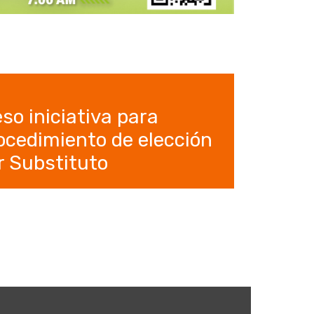
so iniciativa para
procedimiento de elección
r Substituto