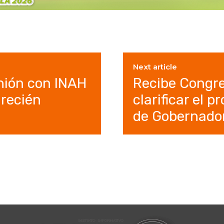
Next article
ión con INAH
Recibe Congre
recién
clarificar el 
de Gobernado