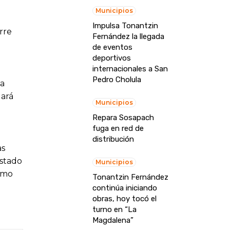
Municipios
Impulsa Tonantzin
rre
Fernández la llegada
de eventos
deportivos
internacionales a San
Pedro Cholula
 a
ará
Municipios
Repara Sosapach
fuga en red de
distribución
as
estado
Municipios
ximo
Tonantzin Fernández
continúa iniciando
obras, hoy tocó el
turno en “La
Magdalena”