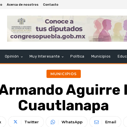
io
Acerca de nosotros
Contacto
Opinión
Muy Interesante
Política
Municipios
Educ
MUNICIPIOS
Armando Aguirre l
Cuautlanapa
k
Twitter
WhatsApp
Email