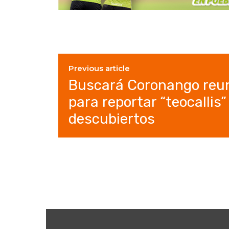
Previous article
Buscará Coronango reun
para reportar “teocallis” 
descubiertos