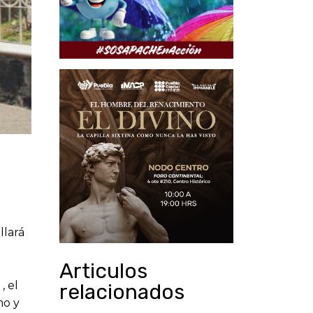
lará
Articulos
, el
relacionados
mo y