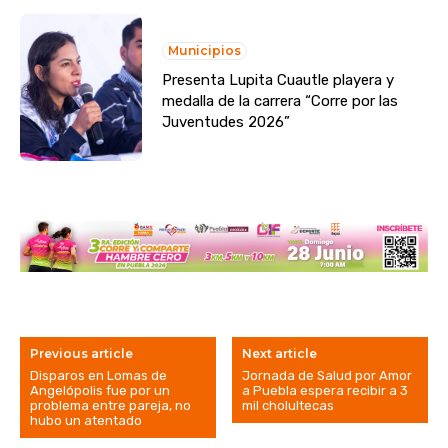
Municipios
Presenta Lupita Cuautle playera y
medalla de la carrera “Corre por las
Juventudes 2026”
Previous article
Next article
Disparos en Lomas de
Jornada de Salud por Amor
Angelópolis fue por un
a Puebla espera recibir a 3
problema entre pareja, no
mil cholultecas
hubo un atentado