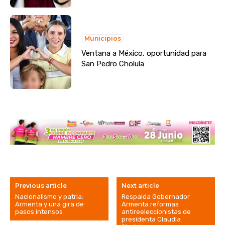
Municipios
Ventana a México, oportunidad para
San Pedro Cholula
Previous article
Next article
Nacionalismo y patria:
Respalda Gobernador
Armenta y una gira de
Armenta reformas
pasos intensos
antireeleccionistas de
presidenta Claudia