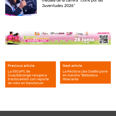
medalla de la carrera “Corre por las
Juventudes 2026”
Previous article
Next article
La SSCyPC de
La Rectora Lilia Cedillo pone
Cuautlancingo recupera
en marcha “Biblioteca
tractocamión con reporte
itinerante
de robo en Sanctorum