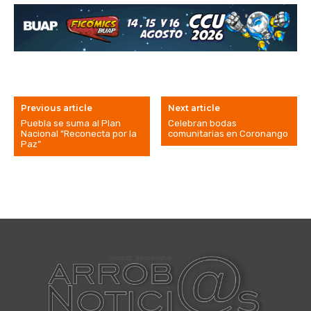
Previous article
Next article
Puebla se suma al Plan
Celebran bodas
Nacional “Reconecta por la
comunitarias en Coronango
Paz”