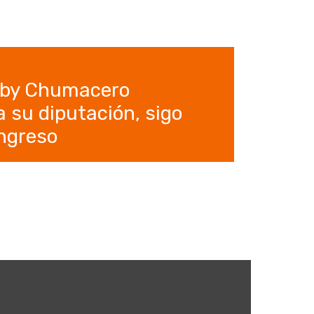
aby Chumacero
 su diputación, sigo
ongreso
5