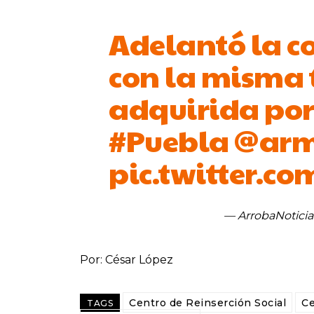
Adelantó la c
con la misma 
adquirida por
#Puebla
@arm
pic.twitter.c
— ArrobaNoticia
Por: César López
Centro de Reinserción Social
Ce
TAGS