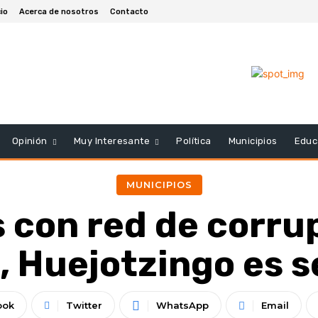
cio
Acerca de nosotros
Contacto
Opinión
Muy Interesante
Política
Municipios
Educ
MUNICIPIOS
con red de corrup
, Huejotzingo es 
ook
Twitter
WhatsApp
Email