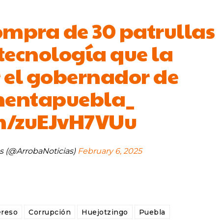
ompra de 30 patrullas
tecnología que la
 el gobernador de
entapuebla_
om/zuEJvH7VUu
s (@ArrobaNoticias)
February 6, 2025
reso
Corrupción
Huejotzingo
Puebla