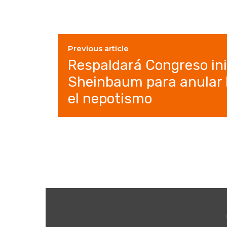
Previous article
Respaldará Congreso ini
Sheinbaum para anular l
el nepotismo