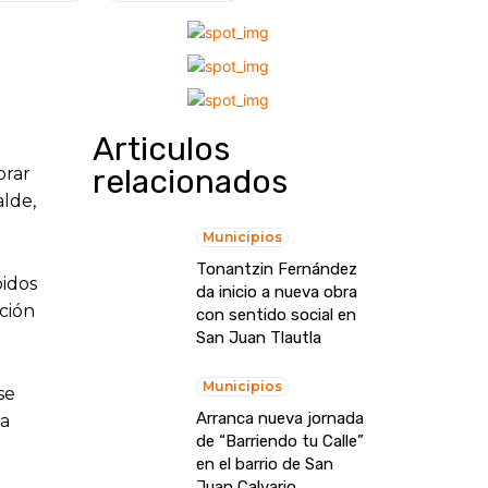
Articulos
relacionados
rar
alde,
Municipios
Tonantzin Fernández
bidos
da inicio a nueva obra
ación
con sentido social en
San Juan Tlautla
Municipios
se
Arranca nueva jornada
la
de “Barriendo tu Calle”
en el barrio de San
Juan Calvario