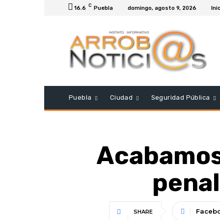
C
16.6
Puebla
domingo, agosto 9, 2026
Ini
Puebla
Ciudad
Seguridad Pública
Acabamos 
penal
Faceb
SHARE