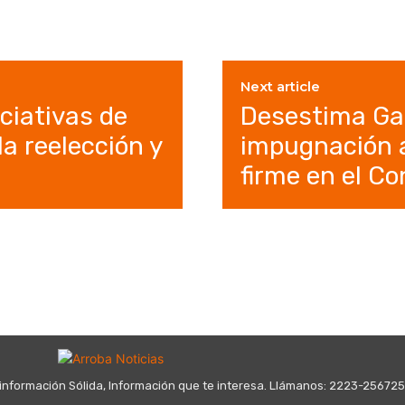
Next article
ciativas de
Desestima G
a reelección y
impugnación a
firme en el C
información Sólida, Información que te interesa. Llámanos: 2223-25672