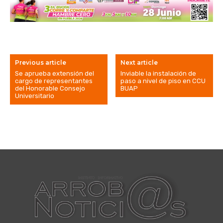
Previous article
Next article
Se aprueba extensión del
Inviable la instalación de
cargo de representantes
paso a nivel de piso en CCU
del Honorable Consejo
BUAP
Universitario