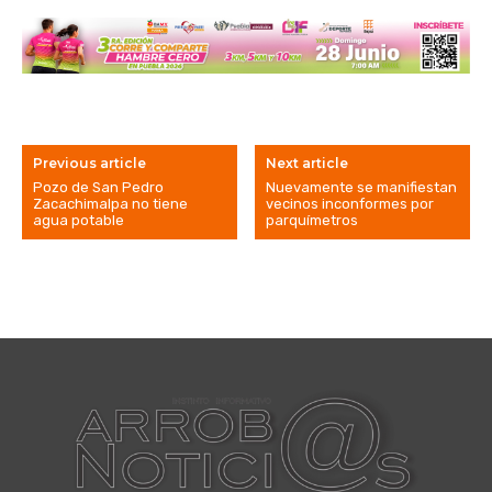
Previous article
Next article
Pozo de San Pedro
Nuevamente se manifiestan
Zacachimalpa no tiene
vecinos inconformes por
agua potable
parquímetros