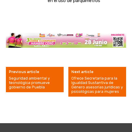
en el uso de parquímetros
Previous article
Next article
Seguridad ambiental y
Ofrece Secretaría para la
tecnológica promueve
Igualdad Sustantiva de
gobierno de Puebla
Género asesorías jurídicas y
psicológicas para mujeres