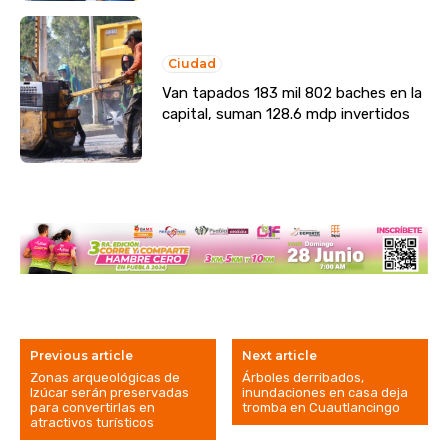
Ciudad
Van tapados 183 mil 802 baches en la
capital, suman 128.6 mdp invertidos
Previous article
Next article
Zonas arqueológicas de
Árboles derribados,
Izúcar serán preservadas
inundaciones en casa deja
para convertirlas en
tromba en Cuautlancingo
atractivos turísticos