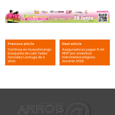
Previous article
Next article
Continúa en Huauchinango
Aseguradoras pagan 8 mil
búsqueda de Liam Tadeo
MDP por siniestros
González Lechuga de 6
hidrometeorológicos
años
durante 2025