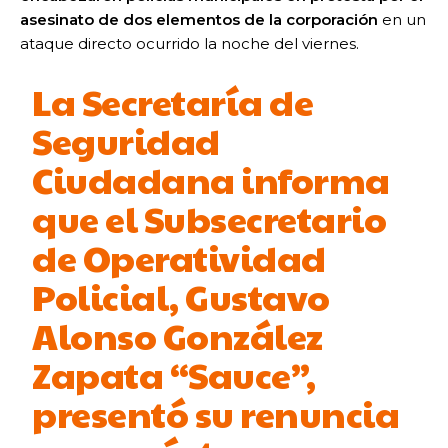
asesinato de dos elementos de la corporación
en un
ataque directo ocurrido la noche del viernes.
La Secretaría de
Seguridad
Ciudadana informa
que el Subsecretario
de Operatividad
Policial, Gustavo
Alonso González
Zapata “Sauce”,
presentó su renuncia