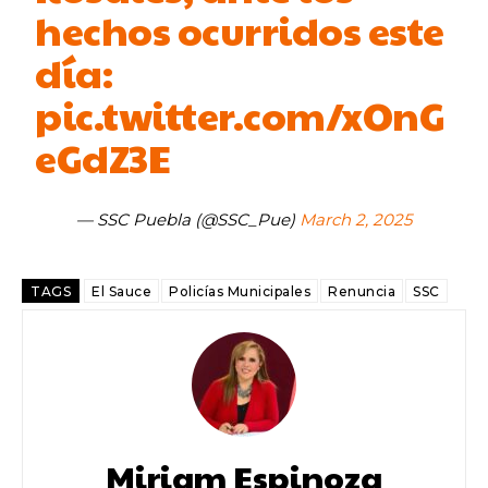
hechos ocurridos este
día:
pic.twitter.com/xOnG
eGdZ3E
— SSC Puebla (@SSC_Pue)
March 2, 2025
TAGS
El Sauce
Policías Municipales
Renuncia
SSC
Miriam Espinoza